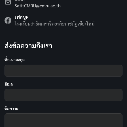
SatitCMRU@cmru.ac.th
เฟสบุค
โรงเรียนสาธิตมหาวิทยาลัยราชภัฏเชียงใหม่
ส่งข้อความถึงเรา
ชื่อ-นามสกุล
อีเมล
ข้อความ