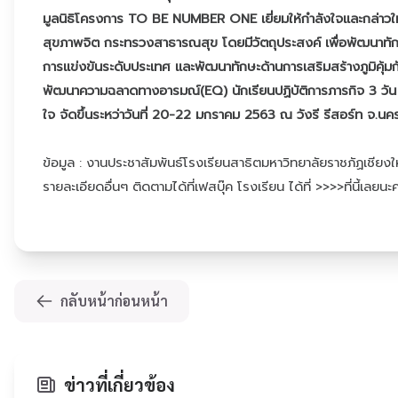
มูลนิธิโครงการ TO BE NUMBER ONE เยี่ยมให้กำลังใจและกล่าวให
สุขภาพจิต กระทรวงสาธารณสุข โดยมีวัตถุประสงค์ เพื่อพัฒนาทักษะ
การแข่งขันระดับประเทศ และพัฒนาทักษะด้านการเสริมสร้างภูมิคุ้ม
พัฒนาความฉลาดทางอารมณ์(EQ) นักเรียนปฏิบัติการภารกิจ 3 วัน
ใจ จัดขึ้นระหว่าวันที่ 20-22 มกราคม 2563 ณ วังรี รีสอร์ท จ.น
ข้อมูล : งานประชาสัมพันธ์โรงเรียนสาธิตมหาวิทยาลัยราชภัฏเชียงใ
รายละเอียดอื่นๆ ติดตามได้ที่เฟสบุ๊ค โรงเรียน
ได้ที่ >>>>ที่นี้เลยนะ
กลับหน้าก่อนหน้า
ข่าวที่เกี่ยวข้อง