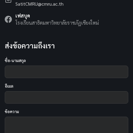
SatitCMRU@cmru.ac.th
เฟสบุค
โรงเรียนสาธิตมหาวิทยาลัยราชภัฏเชียงใหม่
ส่งข้อความถึงเรา
ชื่อ-นามสกุล
อีเมล
ข้อความ