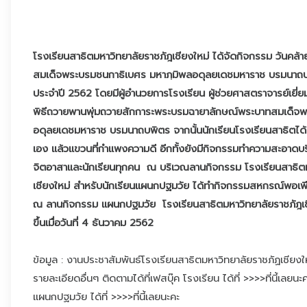
โรงเรียนสาธิตมหาวิทยาลัยราชภัฎเชียงใหม่ ได้จัดกิจกรรม วัน
สมเด็จพระบรมชนกาธิเบศร มหาภฺมิพลอดุลยเดชมหาราช บรมนาถบพิ
ประจำปี 2562 โดยมีผู้อำนวยการโรงเรียน ผู้ช่วยศาสตราจารย์เยี่
พิธีถวายพานพุ่มถวายสักการะพระบรมฉายาลักษณ์พระบาทสมเด็จพ
อดุลยเดชมหาราช บรมนาถบพิตร จากนั้นนักเรียนโรงเรียนสาธิตได
เอง แล้วแขวนที่กำแพงความดี อีกทั้งยังมีกิจกรรมทำความสะอาดบ
จิตอาสาและนักเรียนทุกคน ณ บริเวณลานกิจกรรม โรงเรียนสาธิตม
เชียงใหม่ สำหรับนักเรียนแผนกปฐมวัย ได้ทำกิจกรรมสหกรณ์พอเพ
ณ ลานกิจกรรม แผนกปฐมวัย โรงเรียนสาธิตมหาวิทยาลัยราชภัฎเชีย
ขึ้นเมื่อวันที่ 4 ธันวาคม 2562
ข้อมูล : งานประชาสัมพันธ์โรงเรียนสาธิตมหาวิทยาลัยราชภัฏเชียงใ
รายละเอียดอื่นๆ ติดตามได้ที่เฟสบุ๊ค โรงเรียน
ได้ที่ >>>>ที่นี้เลยนะ
แผนกปฐมวัย
ได้ที่ >>>>ที่นี้เลยนะคะ